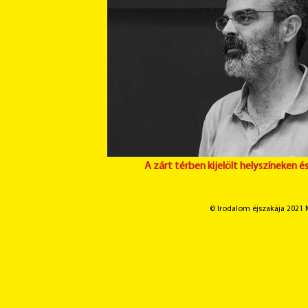
A zárt térben kijelölt helyszíneken 
© Irodalom éjszakája 2021 M