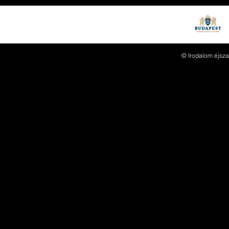
© Irodalom éjsza