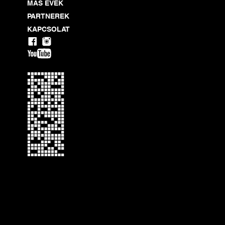
MÁS ÉVEK
Mi is ez az esemény?
PARTNEREK
Ez az irodalmi happening
KAPCSOLAT
felolvasások sorozatára e
látogatható helyszíneken. 
Hogyan működik?
- a felolvasásokon a részvé
- a felolvasások este 7 óra
- minden helyszínen egy sz
- a felolvasások fél óránké
Hogyan jött létre?
A projekt az EUNIC Hunga
részlegeinek hálózata) k
Szalay-Bobrovniczky Alex
partnere a Katona József S